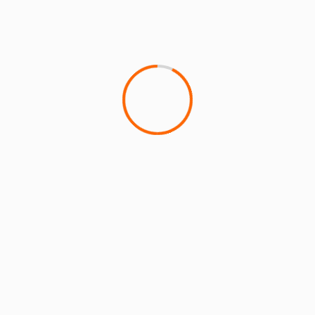
Venez passer une journée 
Baillet en France . une jou
petits et les grands!
PARTAGER CET 