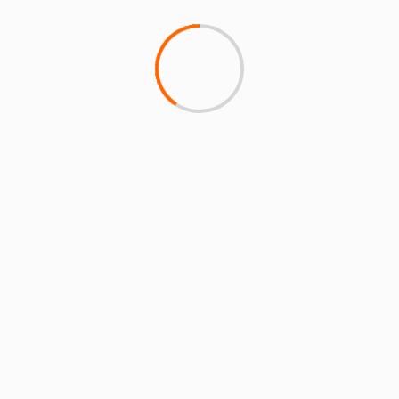
samedi
PLUS D'INFOS: CLIQUEZ-ICI
SEP
25
0 h 00 min
-
0 h 00 min
NOTRE DAME DE PARIS – DÉPART DU
PARKING DE LA MAIRIE DE BAILLET EN
FRANCE
vendredi
PLUS D'INFOS: CLIQUEZ-ICI