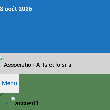
Skip
8 août 2026
to
Facebook
content
Youtube
Primary
Menu
Menu