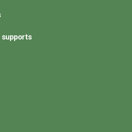
s
s supports