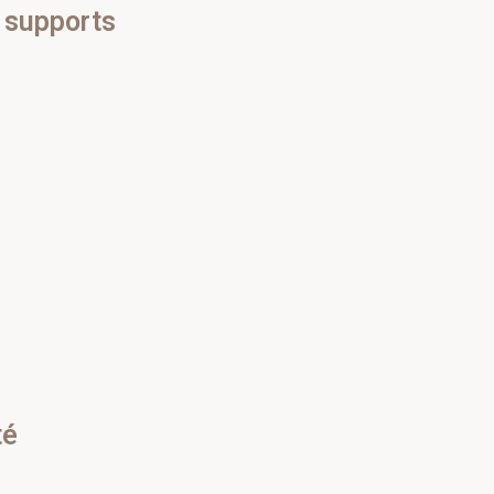
 supports
té