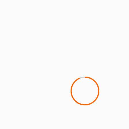
SEP
05
9 h 00 min
-
14 h 00 min
FORUM DES ASSOCIATIONS DE 9H À 14H ,
AU GYMNASE DE MONTSOULT – 29 RUE
ÉMILE COMBRES.
samedi
PLUS D'INFOS: CLIQUEZ-ICI
SEP
25