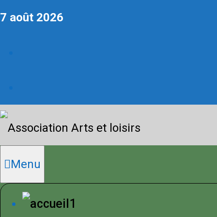
Skip
7 août 2026
to
Facebook
content
Youtube
Primary
Menu
Menu