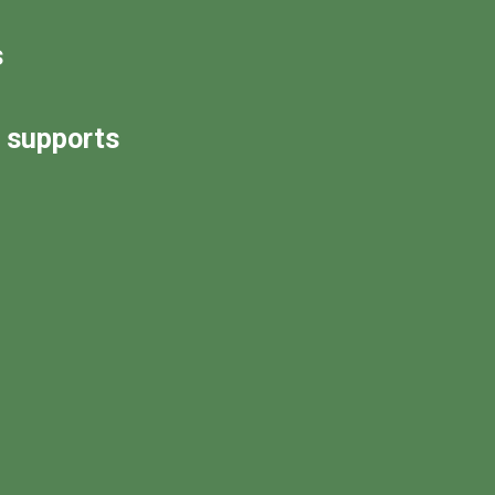
s
s supports