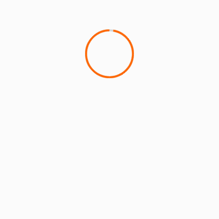
14 h 00
min - 18 h
00 min
Salle polyvalente
de Montsoult :
*l’énergie solaire
et éolienne *