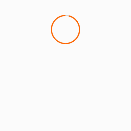
17 h 30
min - 17 h
30 min
FÊTE DE LA
MUSIQUE
MONTSOULT AU
PARKING DE LA