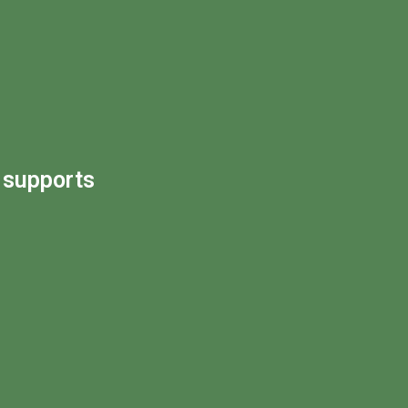
s
 supports